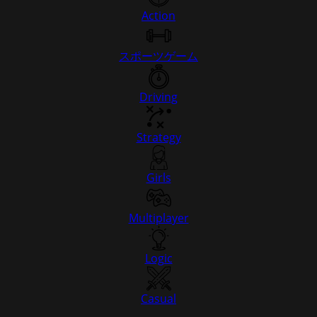
Action
スポーツゲーム
Driving
Strategy
Girls
Multiplayer
Logic
Casual