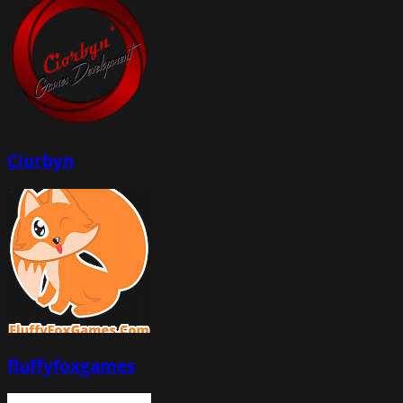
Ciorbyn
fluffyfoxgames