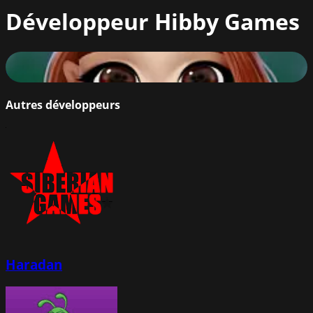
Développeur
Hibby Games
Taya's Alphabet
80
%
Autres développeurs
Haradan