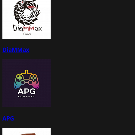
DiaMMax
APG