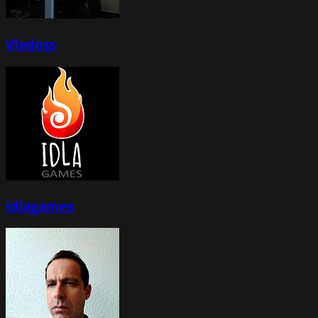
Vladoss
idlagames