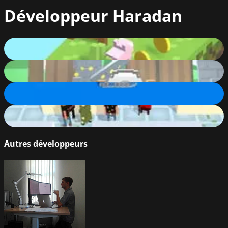
Développeur
Haradan
Go Piggy! Go!
53
%
Сannoneer
59
%
Ships of War
88
%
Evil In The Supermarket
55
%
Autres développeurs