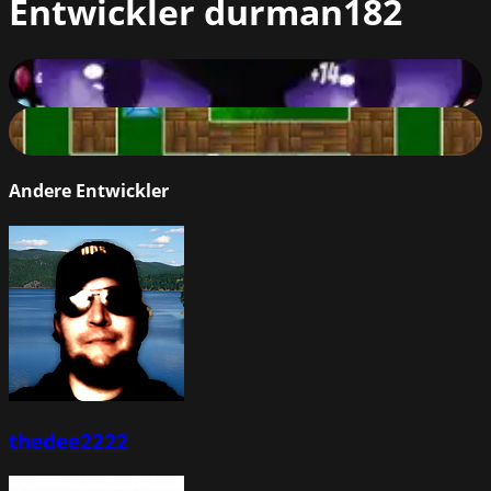
Entwickler
durman182
Ballons Shooting Creepy
67
%
Maze Balance
62
%
Andere Entwickler
thedee2222