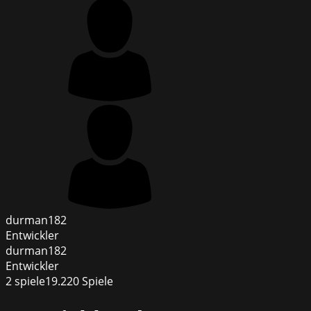
durman182
Entwickler
durman182
Entwickler
2
spiele
19.220
Spiele