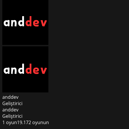
anddev
Geliştirici
anddev
Geliştirici
1
oyun
19.172
oyunun