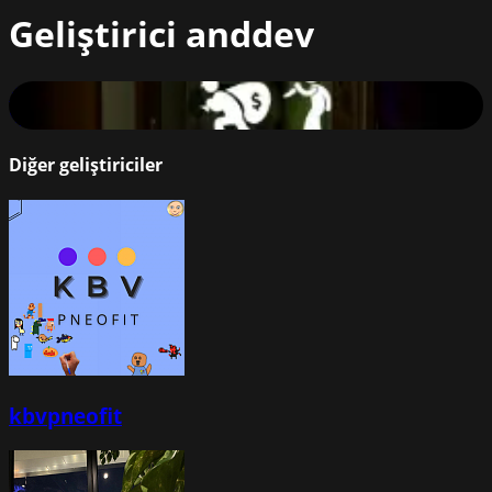
Geliştirici
anddev
Sneaky Thief
83
%
Diğer geliştiriciler
kbvpneofit