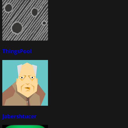
ThingsPool
Jabershtucer