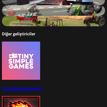
78
%
Xtreme Motorbikes
93
%
The Farmer 3D
84
%
Diğer geliştiriciler
TinySimpleGames