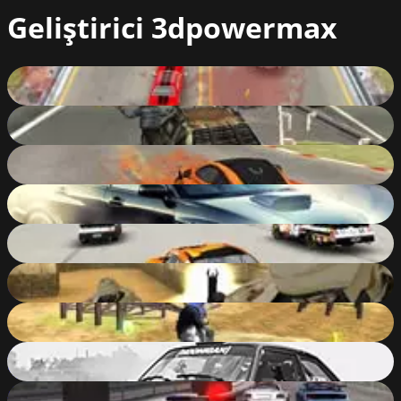
Geliştirici
3dpowermax
Terminator Car
61
%
Zombie Dead Race
66
%
Extreme Drift
75
%
Extreme Drift 2
86
%
NASCAR Racing
74
%
Desert Force
82
%
Motorbike Freestyle
82
%
Xtreme Drift 2 Online
90
%
Police vs Thief: Hot Pursuit