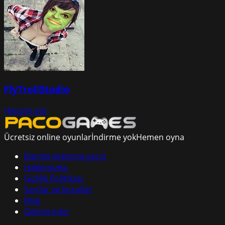
FlyTrollStudio
Hepsini gör
Ücretsiz online oyunlar
İndirme yok
Hemen oyna
Bizimle iletişime geçin
Hakkımızda
Gizlilik Politikası
Şartlar ve koşullar
Blog
Geliştiriciler