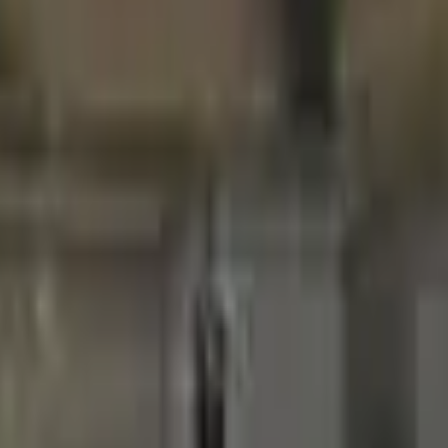
Aksiyon
Spor
Sürüş
Strateji
Kız
multiplayer
Mantık
Kolay