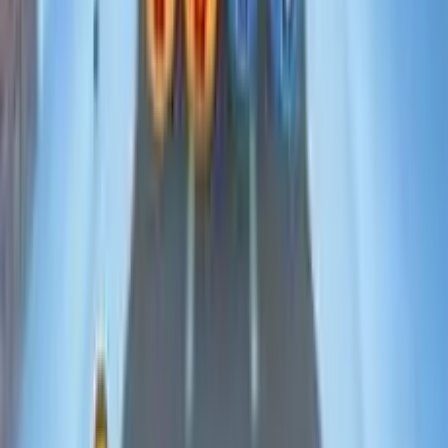
↑
= springen
↓
= rutschen
←
→
= links/rechts abbiegen
ESC
= Pause
Über das Spiel
Angry Gran Run:
Russia
Unsere liebste
verrückte Oma
ist zurück und
entschlossener denn je! Nach ihrer Flucht aus einer
russischen Einrichtung sprintet sie nun durch die
verschneiten Straßen der Hauptstadt. In diesem
Angry
Granny Run
musst du ihr helfen, an einzigartigen
Hindernissen vorbeizukommen – von riesigen
Matroschka-Puppen bis hin zu eisigen Straßensperren.
Die Straßen Russlands sind unerbittlich, aber niemand
kann diese wilde Frau aufhalten, wenn sie erst einmal in