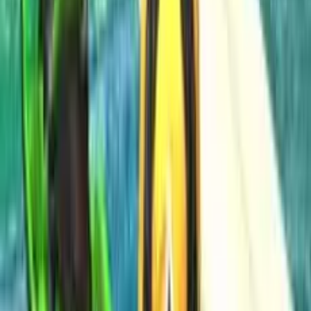
Carregando... Por favor, aguarde
Jogos
/
Esportes
/
Jet Ski Boat Race
Jet Ski Boat Race
Assuma o controle de uma poderosa moto aquática
neste jogo competitivo de corrida de jet ski. Corra contra
oponentes talentosos e prove que você é o melhor nas
ondas.