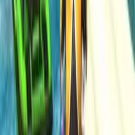
FreezeNova
Desenvolvedor
·
161
jogos
Comunidade
236