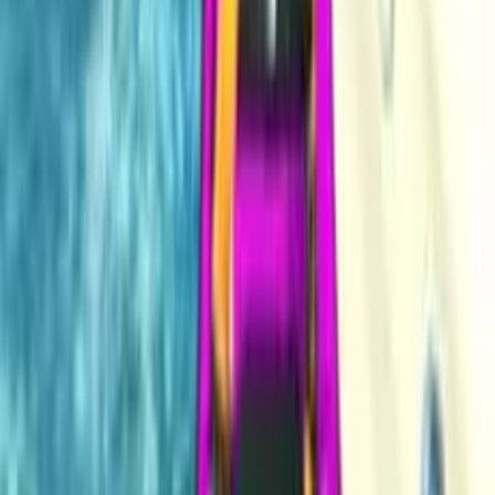
ou bater em obstáculos no circuito. Não deixe ninguém
passar à frente enquanto você sobe no ranking do
mundo das corridas.
Detalhes do jogo
Gênero
:
Esportes
Corridas
Plataforma
:
Navegador
Idade recomendada
:
3
+
(
para crianças ✓
)
Desenvolvedor
:
FreezeNova
Publicado em
:
15/05/2019
Jogadas
:
156 936
jogadas
Suporte para celular
:
Não
Tags
teclado
Corrida
Simulador
habilidade
Unity 3D
WebGL
Destaques do Jogo
Três modos desafiadores: Corrida Rápida, Campeonato
e Eliminação.