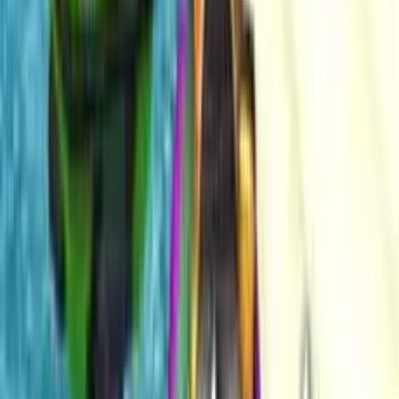
55
Favorito
Compartilhar
Avalie este jogo, adicione-o aos favoritos ou compartilhe