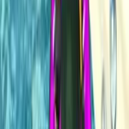
Física da água realista e mecânica de corrida de jet ski
em alta velocidade.
Sistema de nitro estratégico para ajudar você a
ultrapassar os oponentes.
Ângulos de câmera imersivos acessíveis com o
pressionar de uma tecla.
Corrida contra IA competitiva que exige precisão e
reações rápidas.
Escolha o seu modo preferido para
jogar uma corrida
de jet ski
do seu jeito: entre em uma Corrida Rápida
para ação imediata, dispute o troféu no Campeonato ou
sobreviva às rodadas de alta tensão na Eliminação. A
velocidade é intensa e a atmosfera competitiva
proporciona uma experiência emocionante, semelhante
a um título
jetski race io
. O sucesso exige direção
precisa e saber exatamente o momento de usar o nitro
para deixar seus inimigos para trás.
Perguntas frequentes