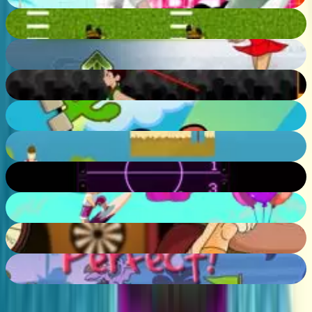
66
%
Touchdown Blast
52
%
Skating Hero
79
%
Olympic Javelin Throw
51
%
Wrestle Jump Online
84
%
Golf Park
70
%
Air Hockey
58
%
Surfer BOY
74
%
Bar Challenge - Arm Wrestling
51
%
Adam and Eve: Golf
73
%