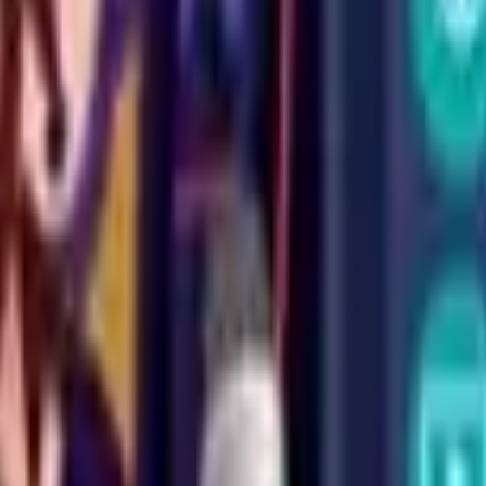
Acção
Esportes
Corridas
Estratégia
Meninas
Multiplayer
Lógica
Casuais