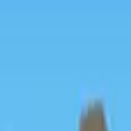
Acção
Esportes
Corridas
Estratégia
Meninas
Multiplayer
Lógica
Casuais