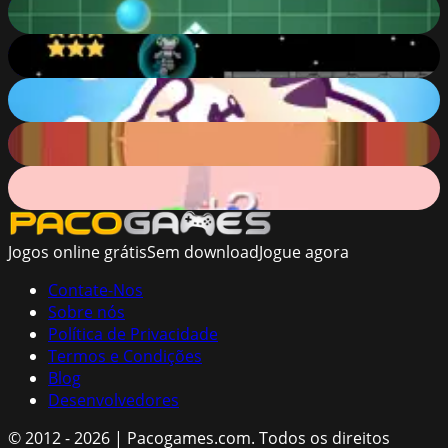
Falling Through
71
%
Jumper Starman
73
%
Cookie Paw Blast
87
%
Celebrity Party
83
%
Color Road
70
%
Jogos online grátis
Sem download
Jogue agora
Contate-Nos
Sobre nós
Política de Privacidade
Termos e Condições
Blog
Desenvolvedores
© 2012 - 2026 | Pacogames.com.
Todos os direitos