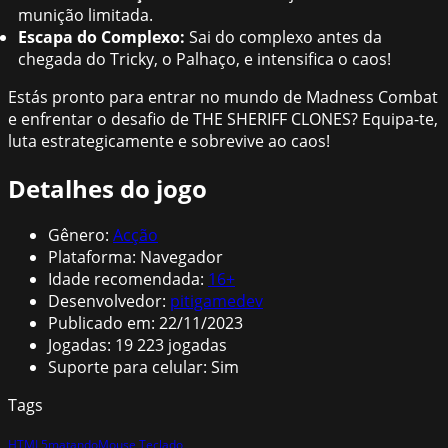
munição limitada.
Escapa do Complexo:
Sai do complexo antes da
chegada do Tricky, o Palhaço, e intensifica o caos!
Estás pronto para entrar no mundo de Madness Combat
e enfrentar o desafio de THE SHERIFF CLONES? Equipa-te,
luta estrategicamente e sobrevive ao caos!
Detalhes do jogo
Gênero
:
Acção
Plataforma
:
Navegador
Idade recomendada
:
16
+
Desenvolvedor
:
pitigamedev
Publicado em
:
22/11/2023
Jogadas
:
19 223
jogadas
Suporte para celular
:
Sim
Tags
HTML5
matando
Mouse Teclado