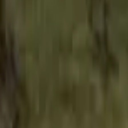
Acção
Esportes
Corridas
Estratégia
Meninas
Multiplayer
Lógica
Casuais