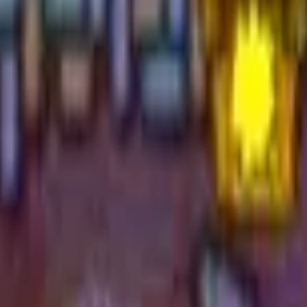
Action
Sport
Conduite
Stratégie
Filles
Multijoueur
Logique
Simples