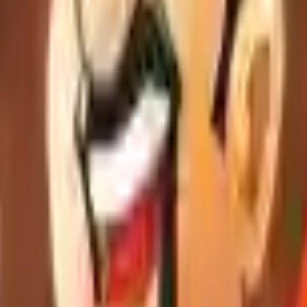
Action
Sport
Conduite
Stratégie
Filles
Multijoueur
Logique
Simples