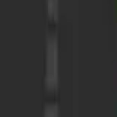
Action
Sport
Conduite
Stratégie
Filles
Multijoueur
Logique
Simples