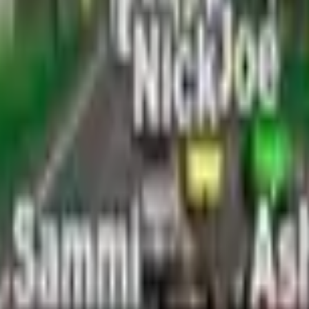
Action
Sport
Conduite
Stratégie
Filles
Multijoueur
Logique
Simples