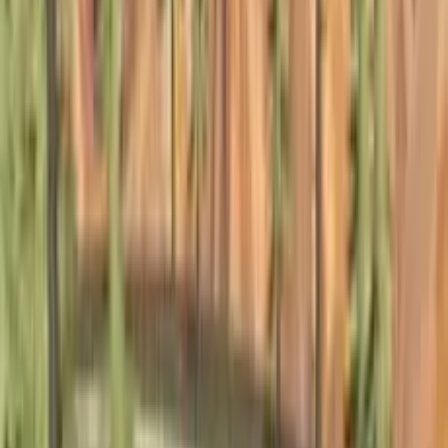
Chargement, veuillez patienter
Jeux
/
Conduite
/
Mad Car Racing
Mad Car Racing
Mad Car Racing est un jeu de course effréné où la
vitesse, la précision et la gestion du nitro sont les clés de
la victoire.