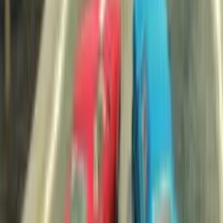
FAQ
Puis-je jouer à Mad Car Racing gratuitement ?
Oui, Mad Car Racing est entièrement gratuit et jouable
directement dans votre navigateur web.
Combien de voitures sont disponibles dans le
jeu ?
Il y a 4 véhicules différents à débloquer, chacun offrant
des performances et une vitesse accrues.
Est-ce que chaque voiture a du nitro ?
Oui, chaque véhicule de Mad Car Racing possède un
nitro intégré pour vous aider à gagner un avantage de
vitesse.
Mad Car Racing est-il disponible en version