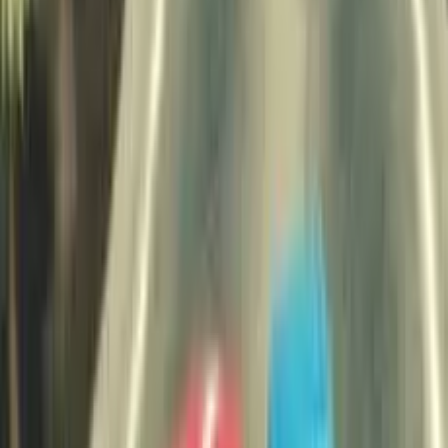
Genre
:
Conduite
Plateforme
:
Navigateur web
Publié le
:
18/01/2019
Joué
:
72 278
joué
Compatibilité mobile
:
Non
Marques
voiture
jeux de clavier
jeux de course
jeux de compétence
jeux de unity 3d
WebGL
jeux de progress
Points forts du jeu
Quatre véhicules uniques à débloquer et à améliorer.
Systèmes nitro haute vitesse intégrés à chaque voiture.
Mécaniques de course rapides et exigeantes
récompensant la précision.
Graphismes vibrants avec des mini-voitures de course
stylisées.
Système de progression basé sur les victoires et les
récompenses.