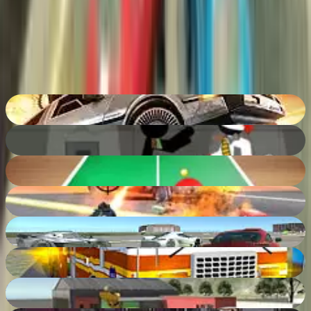
débloquée ?
Mad Car Racing est un jeu par navigateur qui peut
généralement être joué partout où un accès web est
disponible, sans téléchargement spécial.
Zombie Derby
83
%
Stickman Maverick: Bad Boys Killer
85
%
Table Tennis World Tour
70
%
Amazing Crime Strange Stickman Rope Vice Vegas
88
%
Next Drive
93
%
Fire City Truck Rescue Driving Simulator
84
%
Evo-F2
92
%