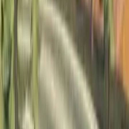
Communauté
64
14