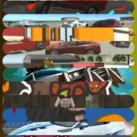
Real-OFFROAD 4x4
84
%
Next Drive
93
%
Kogama Adopt Children and Form Your Family
87
%
Evo-F
92
%
Evo-F2
92
%
Zombie Derby 2
86
%
Taming.io
90
%
Valkyrie RPG
88
%
Short Life 2
83
%
Car Simulator Arena
81
%