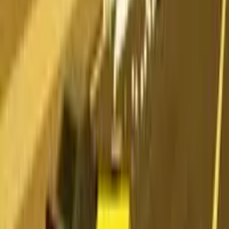
Communauté
857
462