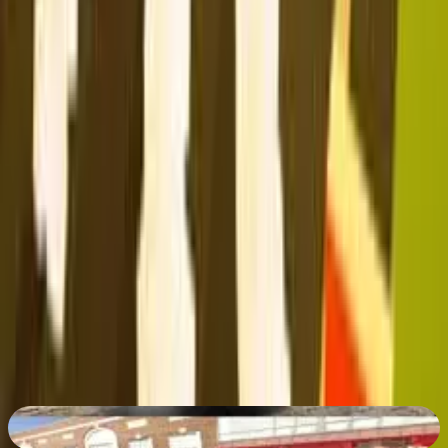
ce jeu d'arène ?
Le jeu propose une grande variété de véhicules,
notamment des muscle cars, des voitures de sport, des
monster trucks et des monoplaces.
Combien de circuits sont disponibles ?
Il y a 8 circuits au total : 4 pistes en arène de boue pour
les cascades et 4 circuits de vitesse pour la course pure.
Est-ce que 3D Arena Racing est un jeu
débloqué ?
3D Arena Racing est accessible sur la plupart des
navigateurs sans restrictions, ce qui le rend idéal pour
les joueurs cherchant des jeux débloqués à l'école ou au
travail.
CarS
83
%