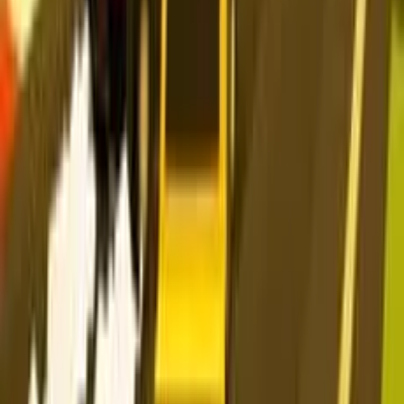
= Joueur 2
À propos du jeu
3D Arena Racing
Explorez librement l'arène et réalisez des cascades
impressionnantes dans cette expérience de course 3D
effrénée ! 3D Arena Racing vous met au défi de piloter les
véhicules les plus rapides sur quatre pistes de boue et
quatre circuits conçus pour l'adrénaline. Que vous
préfériez la puissance des muscle cars, l'agilité des
voitures de sport ou la force brute des monster trucks et
des monoplaces, ce jeu de voiture en arène a tout pour
plaire. Prouvez vos talents en mode carrière ou affrontez
un ami dans un duel 1vs1 intense sur le même appareil.
Battez les records du tour, dominez chaque circuit et
devenez le maître de cette ligue de course au style
cartoon !