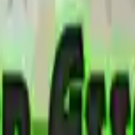
Action
Sport
Conduite
Stratégie
Filles
Multijoueur
Logique
Simples