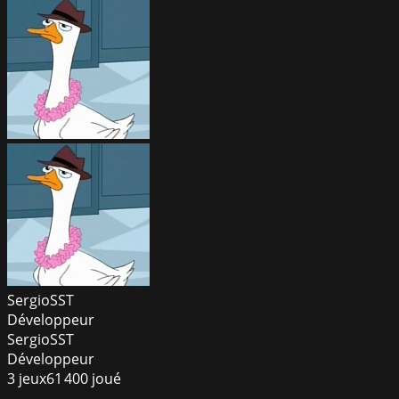
SergioSST
Développeur
SergioSST
Développeur
3
jeux
61 400
joué