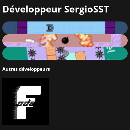
Développeur
SergioSST
Energy Doors
62
%
Kaboom Maze
72
%
Ball Impact
69
%
Autres développeurs