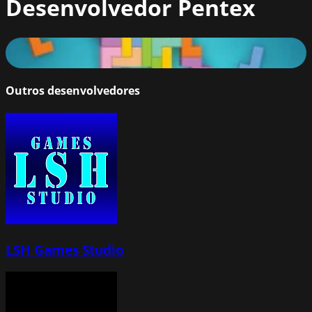
Desenvolvedor
Pentex
Block Square Puzzle: Tangram for Kids
82
%
Outros desenvolvedores
LSH Games Studio