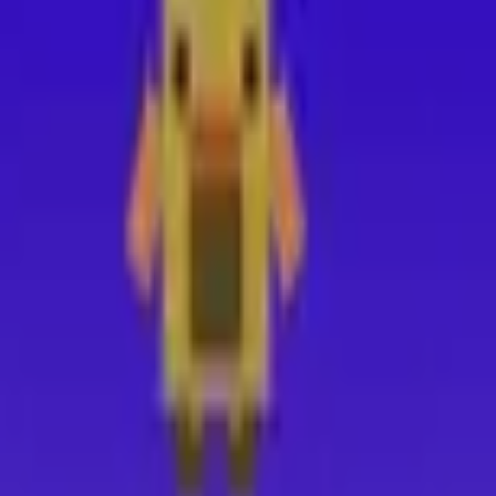
Acção
Esportes
Corridas
Estratégia
Meninas
Multiplayer
Lógica
Casuais