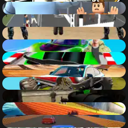
JailBreak: Escape from Prison
81
%
Bus Driver Simulator 3D
63
%
Broken City Combat
83
%
Real Cars Epic Stunts
84
%
GT Cars City Racing
83
%
Stunt Multiplayer Arena
89
%
Offroad Muddy Trucks
81
%
Sniper Elite 3D
84
%
Hydro Racing 3D
76
%
Stunt Car Extreme 2
83
%