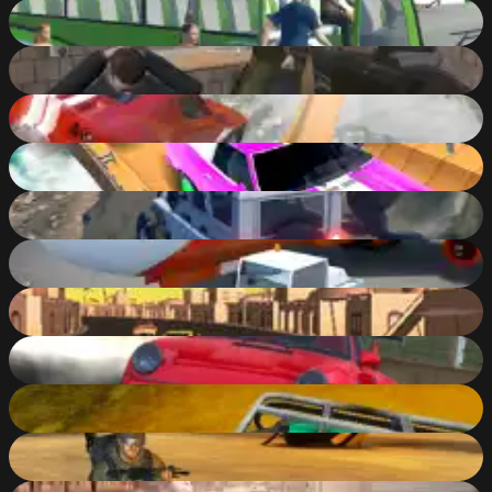
Hill Station Bus Simulator
84
%
Rescue Rift
84
%
City Driver: Destroy Car
85
%
Crash Car Parkour Simulator
82
%
Offroad Life 3D
81
%
Flight Simulation - Airplane Games 23
85
%
Asphalt Speed Racing 3D
82
%
Real Drift Multiplayer 2
87
%
ATV Ultimate Offroad
88
%
Terror Camp Takedown
87
%