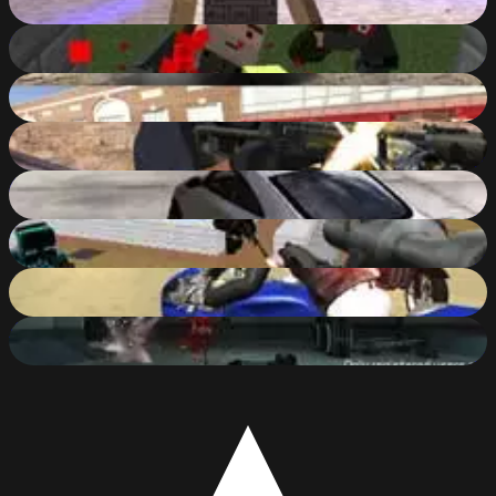
87
%
Pixel Gun Apocalypse 3
86
%
CarS
83
%
Good Guys vs Bad Boys
86
%
Audi TT RS
84
%
Pixel Wars of Hero
88
%
3D Moto Simulator 2
84
%
Warmerise
48
%