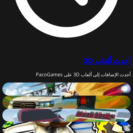
أحدث
ألعاب 3D
أحدث الإضافات إلى ألعاب 3D على PacoGames
Plane Chase
82
%
Land Cruiser Offroad Driver
63
%
Mega Ramp Car Stunts
87
%
Bank Robbery: Escape
83
%