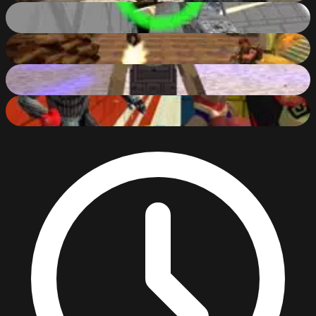
Pixel Warfare 3: Youtubers
86
%
Subway Clash 3D
88
%
Pixel Gun: Apocalypse
87
%
Paintball Wars
85
%