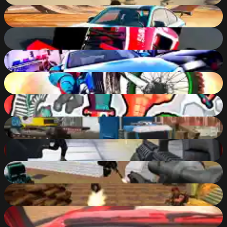
Stunt Multiplayer Arena
89
%
Grand Nitro Formula
89
%
Racing Horizon
89
%
Dirt Bike Racing Duel
89
%
Funny Shooter 2
89
%
Real Cargo Truck Simulator
89
%
Bullet Force Multiplayer
88
%
Pixel Wars of Hero
88
%
Subway Clash 3D
88
%
Ultimate Truck Driving Simulator 2020
88
%