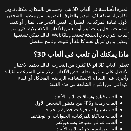
الميزة الأساسية في ألعاب 3D هي الإحساس بالمكان. يمكنك تدوير
الكاميرا، استكشاف المدن والطرق، التصويب من منظور الشخص
الأول، قيادة المركبات، الطيران، القفز، الانجراف، القتال أو تنفيذ
المهمات داخل بيئات تبدو أوسع من الألعاب الكلاسيكية. كثير من
ألعاب الثري دي الحديثة تستخدم WebGL، لذلك يمكن تشغيلها
أونلاين بدون تنزيل لعبة كاملة أو تثبيت برنامج منفصل.
ماذا يمكنك أن تلعب في ألعاب 3D؟
تغطي ألعاب 3D أنواعًا كثيرة من التجارب، لذلك يعتمد الاختيار
الأفضل على ما تريد فعله. بعض الألعاب تركز على السرعة والقيادة،
وأخرى على القتال، الاستكشاف، الرياضة، المحاكاة أو البناء
الإبداعي. من الأنواع الشائعة في هذه الفئة:
ألعاب قيادة وسباقات ثلاثية الأبعاد
ألعاب رماية وFPS من منظور الشخص الأول
ألعاب سيارات، حركات خطرة وانجراف
ألعاب محاكاة للمركبات، الحيوانات أو الوظائف
ألعاب عوالم مفتوحة وساندبوكس
ألعاب رياضية بحركة ثلاثية الأبعاد