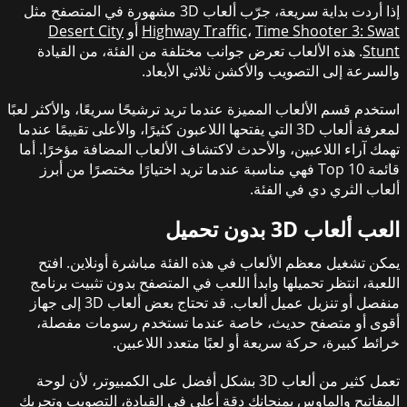
إذا أردت بداية سريعة، جرّب ألعاب 3D مشهورة في المتصفح مثل
Time Shooter 3: Swat
،
Highway Traffic
أو
Desert City
Stunt
. هذه الألعاب تعرض جوانب مختلفة من الفئة، من القيادة
والسرعة إلى التصويب والأكشن ثلاثي الأبعاد.
استخدم قسم الألعاب المميزة عندما تريد ترشيحًا سريعًا، والأكثر لعبًا
لمعرفة ألعاب 3D التي يفتحها اللاعبون كثيرًا، والأعلى تقييمًا عندما
تهمك آراء اللاعبين، والأحدث لاكتشاف الألعاب المضافة مؤخرًا. أما
قائمة Top 10 فهي مناسبة عندما تريد اختيارًا مختصرًا من أبرز
ألعاب الثري دي في الفئة.
العب ألعاب 3D بدون تحميل
يمكن تشغيل معظم الألعاب في هذه الفئة مباشرة أونلاين. افتح
اللعبة، انتظر تحميلها وابدأ اللعب في المتصفح بدون تثبيت برنامج
منفصل أو تنزيل عميل ألعاب. قد تحتاج بعض ألعاب 3D إلى جهاز
أقوى أو متصفح حديث، خاصة عندما تستخدم رسومات مفصلة،
خرائط كبيرة، حركة سريعة أو لعبًا متعدد اللاعبين.
تعمل كثير من ألعاب 3D بشكل أفضل على الكمبيوتر، لأن لوحة
المفاتيح والماوس يمنحانك دقة أعلى في القيادة، التصويب وتحريك