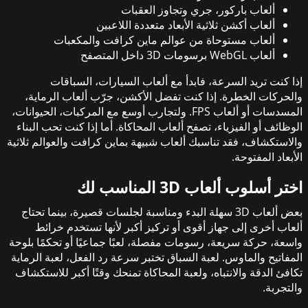
ألعاب باركور، جري وتجاوز العقبات
ألعاب أكشن ثلاثية الأبعاد متعددة اللاعبين
ألعاب مستوحاة من عوالم ماين كرافت والمكعبات
ألعاب WebGL برسومات 3D داخل المتصفح
إذا كنت تريد السرعة، فابدأ مع ألعاب السيارات، السباقات
والحركات الخطرة. إذا كنت تفضل الأكشن، جرّب ألعاب الرماية،
المسدسات أو ألعاب FPS. ولتجارب أوسع مع المركبات، الحيوانات،
الوظائف أو الفيزياء، تصفح ألعاب المحاكاة. أما إذا كنت تحب البناء
والاستكشاف، فقد تناسبك ألعاب شبيهة بماين كرافت والعوالم ثلاثية
الأبعاد المفتوحة.
اختر أسلوب ألعاب 3D المناسب لك
بعض ألعاب 3D سهلة البدء ومناسبة لجلسات قصيرة، بينما تحتاج
ألعاب أخرى إلى جهاز أقوى أو تركيز أكبر لأنها تستخدم خرائط
واسعة، حركة سريعة، رسومات مفصلة، لعبًا جماعيًا أو تحكمًا بلوحة
المفاتيح والماوس. لعبة السباق تختبر سرعة رد الفعل، لعبة الرماية
تكافئ الدقة والانتباه، ولعبة المحاكاة تمنحك وقتًا أكبر للاستكشاف
والتجربة.