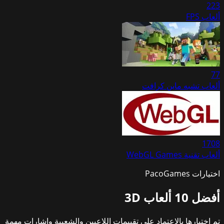
223
ألعاب FPS
77
ألعاب تشبه ماين كرافت
1708
ألعاب تقنية WebGL Games
اختيارات PacoGames
أفضل 10
ألعاب 3D
تم اختيارها بالاعتماد على تقييمات اللاعبين والشعبية وإشارات مهمة