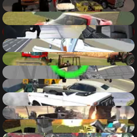
City Rider 3D
40
%
Madalin Stunt Cars 2
85
%
Bullet Force Multiplayer
88
%
Free Flight Sim
79
%
The Farmer 3D
84
%
Pixel Warfare 3: Youtubers
86
%
Cars Thief
83
%
Scrap Metal 3: Infernal Trap
87
%
Crossout
74
%
Pixel Warfare 4 WebGL
86
%
Scrap Metal 2