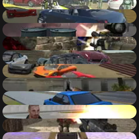
85
%
Offroader V5
85
%
War Of Soldiers
60
%
Army Force Strike
81
%
Scrap Metal
86
%
Scrap GL
84
%
CS Portable
31
%
City Rider
85
%
Adventure City
84
%
Ultimate SWAT
83
%
Pixel Gun: Apocalypse