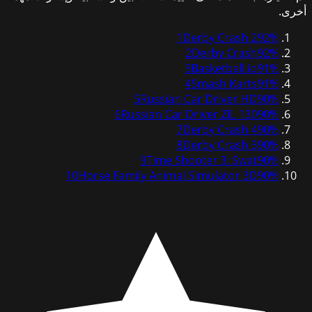
أخرى.
1
Derby Crash 2
92
%
2
Derby Crash
92
%
3
Basketball.io
91
%
4
Smash Karts
91
%
5
Russian Car Driver HD
90
%
6
Russian Car Driver ZIL 130
90
%
7
Derby Crash 4
90
%
8
Derby Crash 3
90
%
9
Time Shooter 3: Swat
90
%
10
Horse Family Animal Simulator 3D
90
%