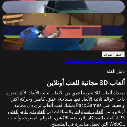
Lada Russian Car Drift
88
%
Kogama: Escape From Prison
88
%
1v1.LOL
88
%
Ado Cars Drifter
88
%
أظهر المزيد
1
2
3
4
5
6
7
8
9
10
11
12
13
14
15
16
دليل الفئة
ألعاب 3D مجانية للعب أونلاين
تمنحك
ألعاب 3D
تجربة أعمق من الألعاب ثنائية الأبعاد، لأنك تتحرك
داخل عوالم ثلاثية الأبعاد فيها مساحة، عمق، كاميرا وحركة أكثر
واقعية. على PacoGames يمكنك لعب ألعاب ثري دي مجانية
أونلاين، من
ألعاب السيارات
والسباقات إلى
ألعاب الرماية
،
ألعاب
FPS
،
ألعاب المحاكاة
، الرياضة، الأكشن، العوالم المفتوحة وألعاب
WebGL التي تعمل مباشرة في المتصفح.