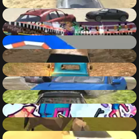
92
%
Derby Crash
92
%
Basketball.io
91
%
Smash Karts
91
%
Russian Car Driver HD
90
%
Russian Car Driver ZIL 130
90
%
Derby Crash 4
90
%
Derby Crash 3
90
%
Time Shooter 3: Swat
90
%
Horse Family Animal Simulator 3D
90
%
Rally Point 2