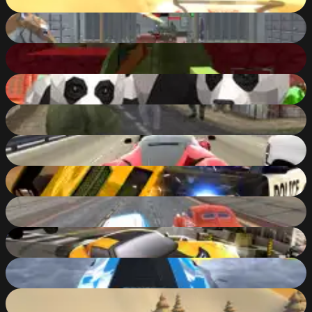
90
%
Bank Robbery
90
%
Pixel Gun Apocalypse 7
89
%
Panda Simulator
89
%
Heavy Combat
89
%
Traffic Tour
89
%
Grand Vegas Simulator
89
%
Futuristic Racing 3D
89
%
Burnin Rubber Crash N Burn
89
%
Real Cars Extreme Racing
89
%
Snowboard Tricks
89
%