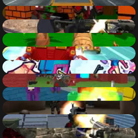
83
%
Blocky Combat Swat - Killing Zombie
80
%
Good Guys vs Bad Boys
86
%
Tiger Simulator 3D
87
%
Happy Superhero Racing
85
%
Time Shooter 3: Swat
90
%
Pixel Gun Apocalypse 4
80
%
Blocky Gangster Warfare
80
%
Military Wars: Warfare
84
%
Special Strike DLC 4
82
%
Army Force Strike
81
%