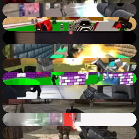
Guns Pro
73
%
Pixel Toonfare 3D
79
%
Snipers Wars
74
%
Special Strike DLC 3
78
%
Pixel Warfare 4 WebGL
86
%
Paintball Fun: 3D pixel
77
%
Bullet Force Multiplayer
88
%
Military Wars: Athena
82
%
Super Hot
71
%
Ultimate SWAT
83
%