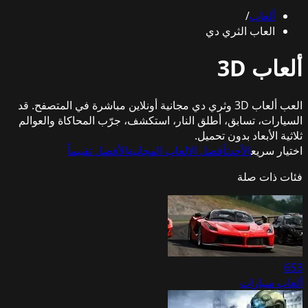
ألعاب
/
العاب الثري دي
ألعاب 3D
العب ألعاب 3D وثري دي مجانية أونلاين مباشرة في المتصفح. قد
السيارات، تسابق، أطلق النار، استكشف، جرّب المحاكاة والعوالم
ثلاثية الأبعاد بدون تحميل.
اختيار سريع
الأحدث
أفضل الالعاب المجانية
الأفضل تقييماً
فئات ذات صلة
653
ألعاب سيارات