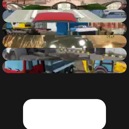
MotorBike
86
%
Realistic City Parking
77
%
Real Cargo Truck Simulator
89
%
Offroad Masters Challenge
81
%
Truck Space
76
%
Real Construction Excavator Simulator
82
%